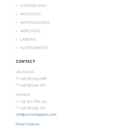
CONTABILIDAD
IMPUESTOS
NOTIFICACIONES
MERCANTIL
LABORAL
NO RESIDENTES
CONTACT
VALENCIA
T (+34) 963 943 968
F (+34) 963 941 972
MADRID
t. (+34) 910 285 335
f. (+34) 963 941 972
info@pmcabogados.com
Panel Cookies