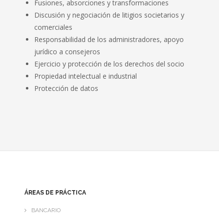
Fusiones, absorciones y transformaciones
Discusión y negociación de litigios societarios y
- CONCURSAL
comerciales
Responsabilidad de los administradores, apoyo
- ADMINISTRATIVO
jurídico a consejeros
Ejercicio y protección de los derechos del socio
- LABORAL
Propiedad intelectual e industrial
- CIVIL
Protección de datos
- ECONÓMICO-FINANCIERO
EXPERIENCIA
- FAMILIA
- FRANQUICIAS
ÁREAS DE PRÁCTICA
- INMOBILIARIO
BANCARIO
- INTERNACIONAL