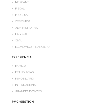
MERCANTIL
- GRANDES EVENTOS
FISCAL
PROCESAL
PMC-GESTIÓN
CONCURSAL
ADMINISTRATIVO
- CONTABILIDAD
LABORAL
- IMPUESTOS
CIVIL
ECONÓMICO-FINANCIERO
- NOTIFICACIONES
EXPERIENCIA
- MERCANTIL
FAMILIA
- LABORAL
FRANQUICIAS
INMOBILIARIO
- NO RESIDENTES
INTERNACIONAL
GRANDES EVENTOS
CONTACTO
PMC-GESTIÓN
TRABAJA CON NOSOTROS