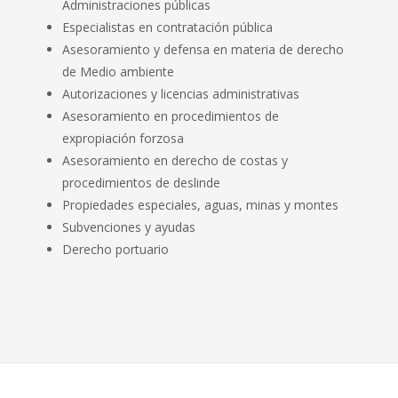
Administraciones públicas
Especialistas en contratación pública
- CONCURSAL
Asesoramiento y defensa en materia de derecho
de Medio ambiente
- ADMINISTRATIVO
Autorizaciones y licencias administrativas
Asesoramiento en procedimientos de
- LABORAL
expropiación forzosa
- CIVIL
Asesoramiento en derecho de costas y
procedimientos de deslinde
- ECONÓMICO-FINANCIERO
Propiedades especiales, aguas, minas y montes
Subvenciones y ayudas
EXPERIENCIA
Derecho portuario
- FAMILIA
- FRANQUICIAS
- INMOBILIARIO
- INTERNACIONAL