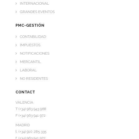
INTERNACIONAL
GRANDES EVENTOS
PMC-GESTIÓN
CONTABILIDAD
IMPUESTOS
NOTIFICACIONES
MERCANTIL
LABORAL
NO RESIDENTES
CONTACT
VALENCIA
T (+34) 963 943 968
F (+34) 963 941 972
MADRID
t. (+34) 910 285 335
f. (+34) 963 941 972