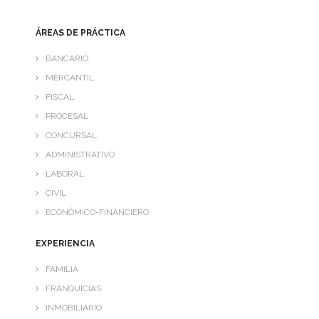
- GRANDES EVENTOS
ÁREAS DE PRÁCTICA
PMC-GESTIÓN
BANCARIO
MERCANTIL
- CONTABILIDAD
FISCAL
PROCESAL
- IMPUESTOS
CONCURSAL
- NOTIFICACIONES
ADMINISTRATIVO
LABORAL
- MERCANTIL
CIVIL
ECONÓMICO-FINANCIERO
- LABORAL
EXPERIENCIA
- NO RESIDENTES
FAMILIA
CONTACTO
FRANQUICIAS
TRABAJA CON NOSOTROS
INMOBILIARIO