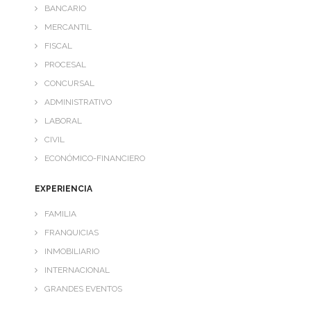
BANCARIO
- GRANDES EVENTOS
MERCANTIL
FISCAL
PMC-GESTIÓN
PROCESAL
CONCURSAL
- CONTABILIDAD
ADMINISTRATIVO
- IMPUESTOS
LABORAL
CIVIL
- NOTIFICACIONES
ECONÓMICO-FINANCIERO
- MERCANTIL
EXPERIENCIA
- LABORAL
FAMILIA
FRANQUICIAS
- NO RESIDENTES
INMOBILIARIO
CONTACTO
INTERNACIONAL
GRANDES EVENTOS
TRABAJA CON NOSOTROS