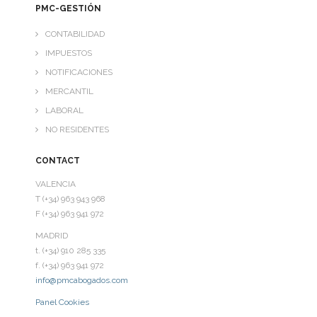
PMC-GESTIÓN
CONTABILIDAD
IMPUESTOS
NOTIFICACIONES
MERCANTIL
LABORAL
NO RESIDENTES
CONTACT
VALENCIA
T (+34) 963 943 968
F (+34) 963 941 972
MADRID
t. (+34) 910 285 335
f. (+34) 963 941 972
info@pmcabogados.com
Panel Cookies