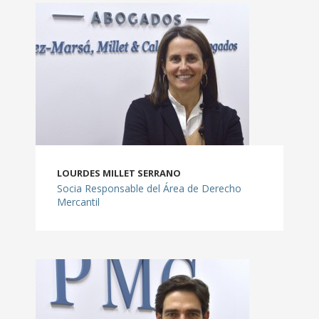
- CONCURSAL
- ADMINISTRATIVO
- LABORAL
- CIVIL
- ECONÓMICO-FINANCIERO
LOURDES MILLET SERRANO
EXPERIENCIA
Socia Responsable del Área de Derecho
Mercantil
- FAMILIA
- FRANQUICIAS
- INMOBILIARIO
- INTERNACIONAL