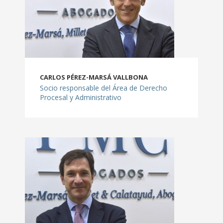
- GRANDES EVENTOS
PMC-GESTIÓN
- CONTABILIDAD
CARLOS PÉREZ-MARSÁ VALLBONA
- IMPUESTOS
Socio responsable del Área de Derecho
Procesal y Administrativo
- NOTIFICACIONES
- MERCANTIL
- LABORAL
- NO RESIDENTES
CONTACTO
TRABAJA CON NOSOTROS