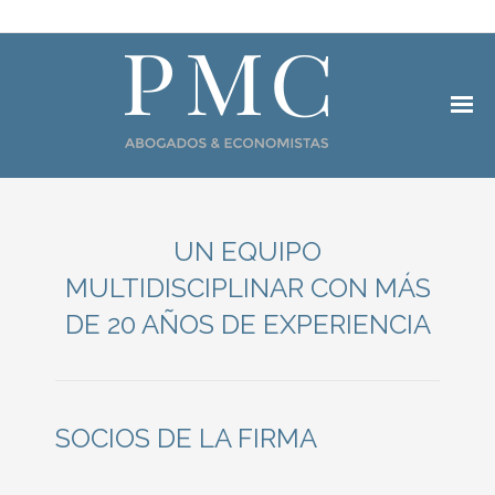
INICIO
UN EQUIPO
EQUIPO
MULTIDISCIPLINAR CON MÁS
ÁREAS DE PRACTICA
DE 20 AÑOS DE EXPERIENCIA
- BANCARIO
- MERCANTIL
SOCIOS DE LA FIRMA
- FISCAL
- PROCESAL